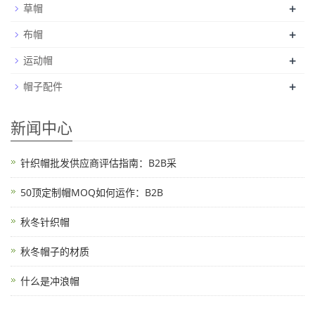
+
草帽
+
布帽
+
运动帽
+
帽子配件
新闻中心
针织帽批发供应商评估指南：B2B采
50顶定制帽MOQ如何运作：B2B
秋冬针织帽
秋冬帽子的材质
什么是冲浪帽