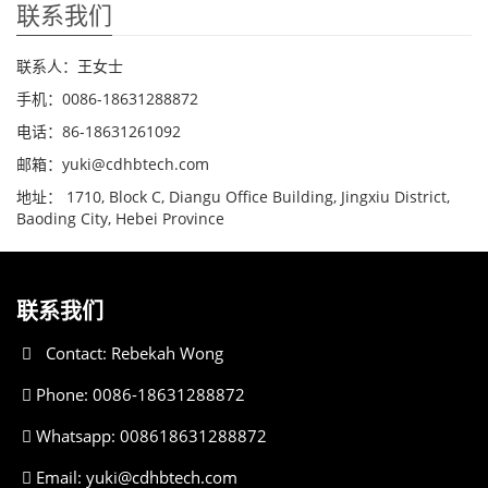
联系我们
联系人：王女士
手机：0086-18631288872
电话：86-18631261092
邮箱：yuki@cdhbtech.com
地址： 1710, Block C, Diangu Office Building, Jingxiu District,
Baoding City, Hebei Province
联系我们
Contact: Rebekah Wong
Phone: 0086-18631288872
Whatsapp: 008618631288872
Email:
yuki@cdhbtech.com